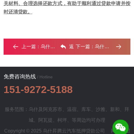
关材料、合理选择还款方式，有助于顺利通过贷款申请并按
时还清贷款。
上一篇：
乌什汽车抵押贷款办理流程，乌什车抵贷需要什么条件? ...‌
返
下一篇：
乌什汽车抵押借款的额度如何确定？‌
回列表
免费咨询热线
/ Hotline
151-9272-5188
服务范围：乌什及
阿克苏市
、
温宿
、
库车
、
沙雅
、
新和
、
拜
城
、
阿瓦提
、
柯坪
、等周边均可办理
Copyright © 2025 乌什昇腾云汽车抵押贷款公司
网站地图