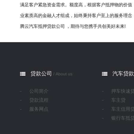
满足客户紧急资金需求。额度高，根据客户抵押物的价值
业素质高的金融人才组成，始终秉持客户至上的服务理念
腾云汽车抵押贷款公司 ，期待与您携手共创美好未来!
贷款公司
汽车贷款
/ About us
公司简介
押车快速
贷款流程
车主贷
服务网点
车主信用
银行车抵