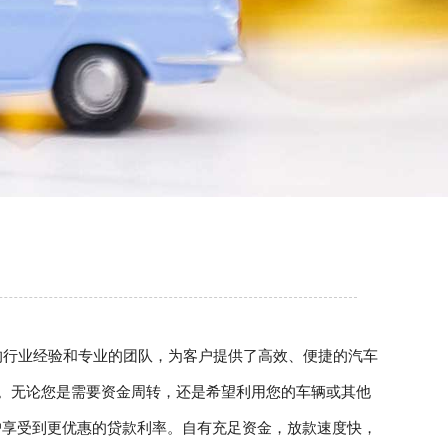
年的行业经验和专业的团队，为客户提供了高效、便捷的汽车
。无论您是需要资金周转，还是希望利用您的车辆或其他
户享受到更优惠的贷款利率。自有充足资金，放款速度快，