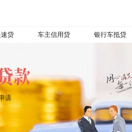
快速贷
车主信用贷
银行车抵贷