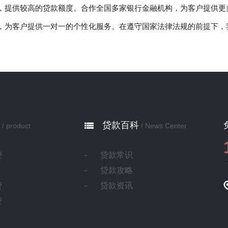
，提供较高的贷款额度。合作全国多家银行金融机构，为客户提供更
，为客户提供一对一的个性化服务。在遵守国家法律法规的前提下，
贷款百科
/ product
/ News Center
贷
贷款常识
贷款攻略
贷
贷款资讯
贷