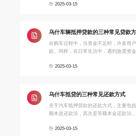
2025-03-15
些因素，以提高贷款成功率并获得更高
抵押贷款额度的因素有哪些? 1、品牌 
能源汽 ...
乌什车辆抵押贷款的三种常见贷款
在购车过程中，当资金不足时，许多用
款。同样，在日常生活中，遇到急需资
择将车辆作为抵押物，通过汽车抵押贷
2025-03-15
来，我们将深入探讨车辆抵押贷款的几
贷款的三种常见贷款方式人们生活水平
为当下最流行的 ...
乌什车抵贷的三种常见还款方式
关于汽车抵押贷款的还款方式，主要包
额本息还款法，其次是等额本金还款法
偿还。大家都知道乌什车抵贷非常方便
2025-03-15
乌什车抵贷机构就可以完成贷款，也可