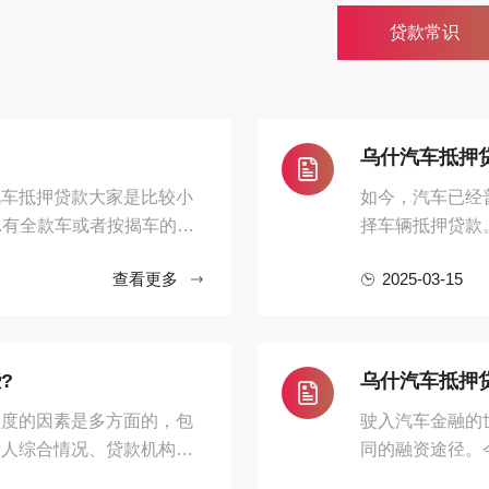
贷款常识
乌什汽车抵押
汽车抵押贷款大家是比较小
如今，汽车已经
.有全款车或者按揭车的客
择车辆抵押贷款
】 额度：【1-100万】 疑
款往往是解决问
查看更多
2025-03-15
贷分为全款车和按揭车的。按
辆抵押贷款可能
请乌什汽车抵押贷款一定要
式的优缺点？什
高】：根据信 ...
?
乌什汽车抵押
额度的因素是多方面的，包
驶入汽车金融的
请人综合情况、贷款机构政
同的融资途径。
时，申请人需要全面考虑这
到最适合的汽车