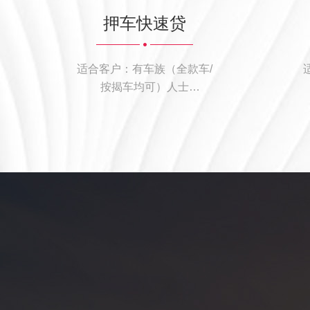
押车快速贷
适合客户：有车族（全款车/
按揭车均可）人士
额度 3-50万