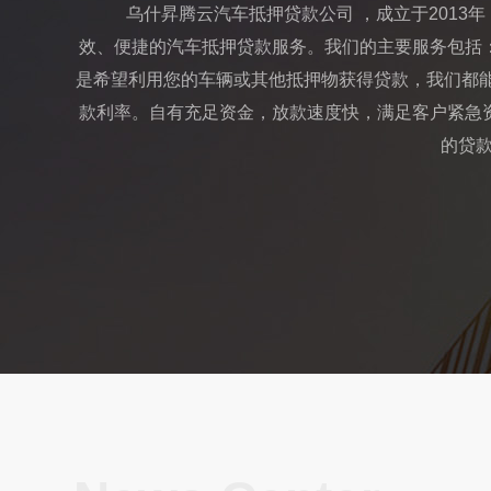
乌什昇腾云汽车抵押贷款公司 ，成立于201
效、便捷的汽车抵押贷款服务。我们的主要服务包括
是希望利用您的车辆或其他抵押物获得贷款，我们都能
款利率。自有充足资金，放款速度快，满足客户紧急
的贷款