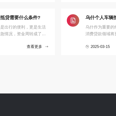
方式有哪些?不过只要是贷
即机动车登记证
本”。 ...
抵贷需要什么条件?
乌什个人车辆
仅是出行的便利，更是生活
乌什作为重要的
紧急情况，资金周转成了不
消费贷款领域将
个可行的选择。申请汽车抵
够做出明智决策，
查看更多
2025-03-15
供相关的手续和文件。以下
政策与利率趋势
什车抵贷就是乌什汽车抵押
2025年乌什
个人消费者 ...