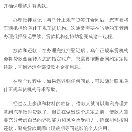
并确保理解所有条款。
办理抵押登记：与乌什正规车贷签订合同后，您需要将
车辆抵押给乌什正规车贷机构。这通常需要在当地的车管所
办理抵押登记手续。贷款机构会协助您完成这一过程。
放款和还款：在办理完抵押登记后，乌什正规车贷机构
会将贷款金额转入您的指定账户。您需要按照合同约定定期
还款，直到还清全部贷款本金和利息。
在整个过程中，如果您遇到任何问题，可以随时联系乌
什正规车贷机构寻求帮助。
经过以上步骤和材料的准备， 借款人就可以顺利办理并
拿到汽车抵押贷款了。但是在做出这个决定之前，借款人需
要充分考虑自己的还款能力和风险承受能力，确保能够按时
还款，避免贷款期间出现逾期等问题影响个人信用。