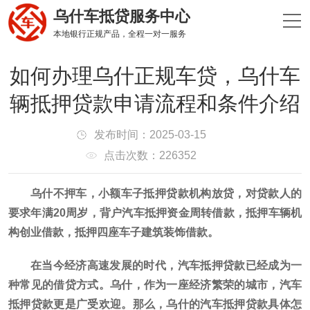
乌什车抵贷服务中心
本地银行正规产品，全程一对一服务
如何办理乌什正规车贷，乌什车
辆抵押贷款申请流程和条件介绍
发布时间：2025-03-15
点击次数：226352
乌什不押车，小额车子抵押贷款机构放贷，对贷款人的
要求年满20周岁，背户汽车抵押资金周转借款，抵押车辆机
构创业借款，抵押四座车子建筑装饰借款。
在当今经济高速发展的时代，汽车抵押贷款已经成为一
种常见的借贷方式。乌什，作为一座经济繁荣的城市，汽车
抵押贷款更是广受欢迎。那么，乌什的汽车抵押贷款具体怎