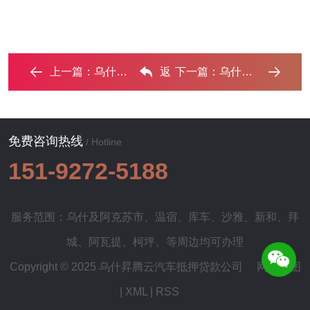
上一篇：
乌什不押车贷款办理条件是什么？‌
返
下一篇：
乌什车抵贷的三种常见还款方式‌
回列表
免费咨询热线
/ Hotline
151-9272-5188
服务范围：乌什及
阿克苏市
、
温宿
、
库车
、
沙雅
、
新和
、
拜
城
、
阿瓦提
、
柯坪
、等周边均可办理
Copyright © 2025 乌什昇腾云汽车抵押贷款公司
网站地图
|
XML
|
RSS