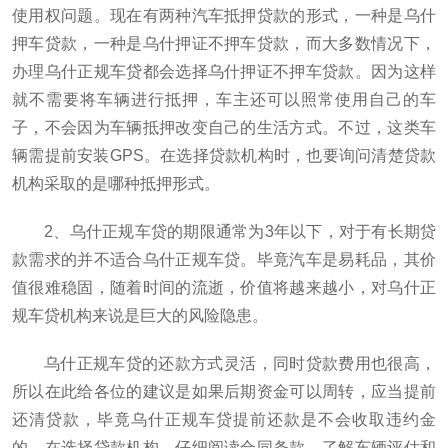
使用权问题。现在有两种汽车抵押贷款的形式，一种是乌什
押车贷款，一种是乌什押证不押车贷款，而大多数情况下，
办理乌什正规车贷都会选择乌什押证不押车贷款。因为这样
就不需要将车辆进行抵押，车主还可以照常使用自己的车
子，不会因为车辆抵押改变自己的生活方式。不过，这类车
辆需提前安装GPS。在选择贷款机构时，也要询问清楚贷款
机构采取的是哪种抵押形式。
2、乌什正规车贷的期限通常为3年以下，对于有长期贷
款需求的并不适合乌什正规车贷。毕竟汽车是易耗品，其价
值很难稳固，随着时间的流逝，价值将越来越小，对乌什正
规车贷机构来说是巨大的风险隐患。
乌什正规车贷的还款方式灵活，同时贷款费用也很高，
所以在此给各位的建议是如果后期资金可以周转，应当提前
还清贷款，毕竟乌什正规车贷提前还款是不会收取违约金
的。在选择贷款机构、仔细阅读合同条款、了解车辆评估和