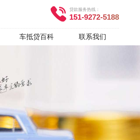
贷款服务热线：
151-9272-5188
车抵贷百科
联系我们