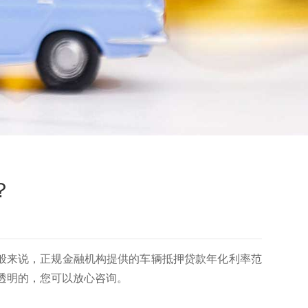
？
般来说，正规金融机构提供的车辆抵押贷款年化利率范
透明的，您可以放心咨询。