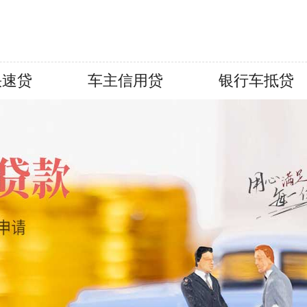
快速贷
车主信用贷
银行车抵贷