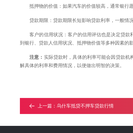
抵押物的价值：如果汽车的价值较高，通常银行
贷款期限：贷款期限长短影响贷款利率，一般情
客户的信用状况：客户的信用评估也是决定贷款
到银行、贷款人信用状况、抵押物价值等多种因素的
注意：
实际贷款时，具体的利率可能会因贷款机
解具体的利率和费用情况，以便做出明智的决策。
上一篇：
乌什车抵贷不押车贷款行情‌