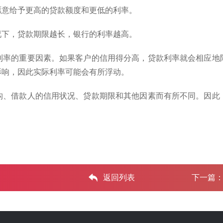
愿意给予更高的贷款额度和更低的利率。
况下，贷款期限越长，银行的利率越高。
利率的重要因素。如果客户的信用得分高，贷款利率就会相应地
影响，因此实际利率可能会有所浮动。
构、借款人的信用状况、贷款期限和其他因素而有所不同。因此
返回列表
下一篇