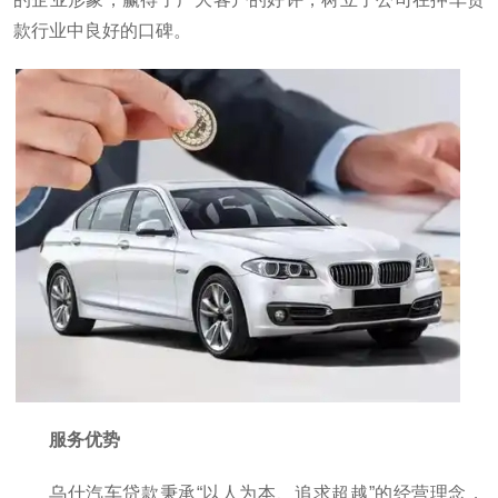
款行业中良好的口碑。
服务优势
乌什汽车贷款秉承“以人为本、追求超越”的经营理念，