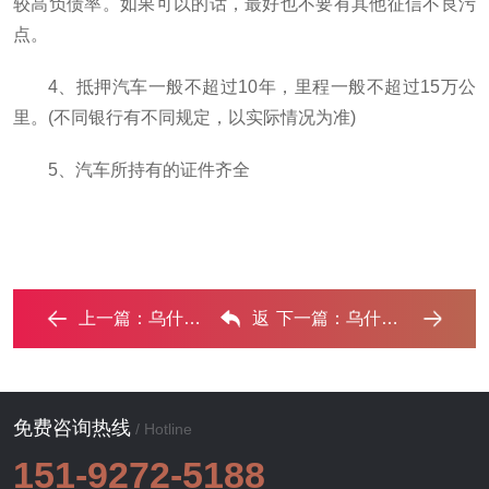
较高负债率。如果可以的话，最好也不要有其他征信不良污
点。
4、抵押汽车一般不超过10年，里程一般不超过15万公
里。(不同银行有不同规定，以实际情况为准)
5、汽车所持有的证件齐全
上一篇：
乌什车辆抵押贷款全攻略：不押车、无征信要求的申请流 ...‌
返
下一篇：
乌什车辆抵押贷款哪些品牌的车能抵押更多钱？ ...‌
回列表
免费咨询热线
/ Hotline
151-9272-5188